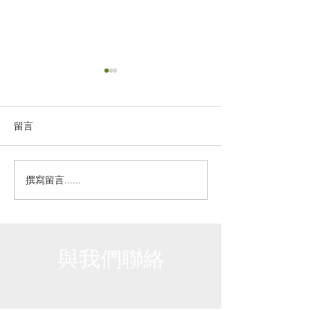
留言
撰寫留言......
客戶動態：Reed’s 薑汁汽
申請「M」品牌(M 
水正式上線！
活動資助？第三
查是您必備的報
與我們聯絡
免費諮詢及報價