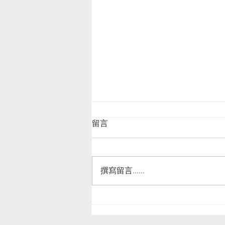
留言
撰寫留言......
Mansfield 夥伴香港旅遊發展
局：龍舟盛事人流計數方案一