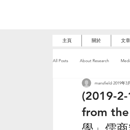
主頁
關於
文
All Posts
About Research
Medi
mansfield
2019年3
(2019-2-
from th
學」儒商