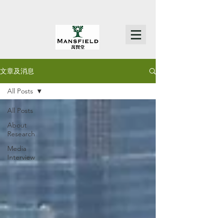
文章及消息
All Posts
All Posts
About
Research
Media
Interview