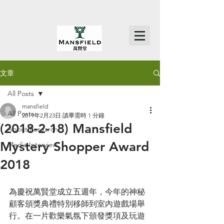
文章
All Posts
mansfield
All Posts
2019年2月23日
讀畢需時 1 分鐘
(2018-2-18) Mansfield
About Research
Mystery Shopper Award
Media Interview
2018
為慶祝萬賢堂成立五週年，今年的神秘
顧客頒獎典禮特別移師到室內遊戲場舉
行。在一片歡樂氣氛下頒發獎項及玩遊