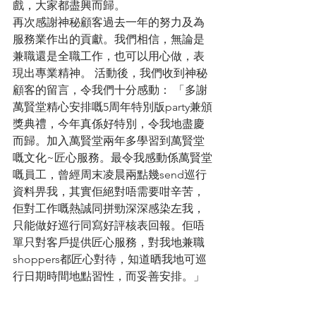
戲，大家都盡興而歸。
再次感謝神秘顧客過去一年的努力及為
服務業作出的貢獻。我們相信，無論是
兼職還是全職工作，也可以用心做，表
現出專業精神。 活動後，我們收到神秘
顧客的留言，令我們十分感動： 「多謝
萬賢堂精心安排嘅5周年特別版party兼頒
獎典禮，今年真係好特別，令我地盡慶
而歸。加入萬賢堂兩年多學習到萬賢堂
嘅文化~匠心服務。最令我感動係萬賢堂
嘅員工，曾經周末凌晨兩點幾send巡行
資料畀我，其實佢絕對唔需要咁辛苦，
佢對工作嘅熱誠同拼勁深深感染左我，
只能做好巡行同寫好評核表回報。佢唔
單只對客戶提供匠心服務，對我地兼職
shoppers都匠心對待，知道晒我地可巡
行日期時間地點習性，而妥善安排。」 