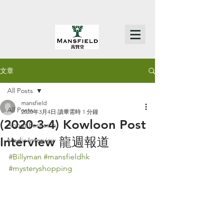
文章
All Posts
mansfield
All Posts
2020年3月4日
讀畢需時 1 分鐘
(2020-3-4) Kowloon Post
About Research
Interview 龍週報道
Media Interview
#Billyman
#mansfieldhk
#mysteryshopping