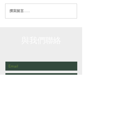
撰寫留言......
(2017-05-08)
(2016-09-09) J
Commercial Radio
Magazine "Mys
Interview《口水多過浪
Shoppers"
花》
與我們聯絡
免費諮詢及報價